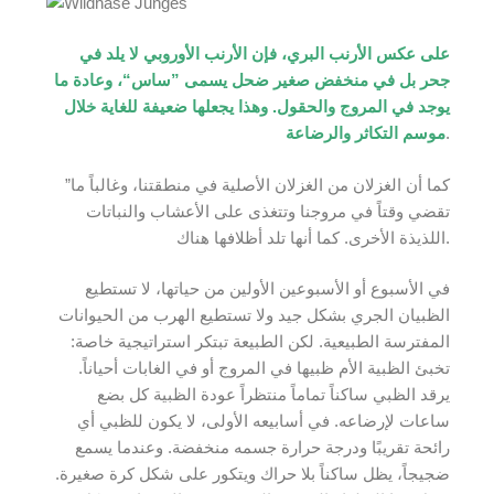
على عكس الأرنب البري، فإن الأرنب الأوروبي لا يلد في
جحر بل في منخفض صغير ضحل يسمى ”ساس“، وعادة ما
يوجد في المروج والحقول. وهذا يجعلها ضعيفة للغاية خلال
.
موسم التكاثر والرضاعة
”كما أن الغزلان من الغزلان الأصلية في منطقتنا، وغالباً ما
تقضي وقتاً في مروجنا وتتغذى على الأعشاب والنباتات
اللذيذة الأخرى. كما أنها تلد أظلافها هناك.
في الأسبوع أو الأسبوعين الأولين من حياتها، لا تستطيع
الظبيان الجري بشكل جيد ولا تستطيع الهرب من الحيوانات
المفترسة الطبيعية. لكن الطبيعة تبتكر استراتيجية خاصة:
تخبئ الظبية الأم ظبيها في المروج أو في الغابات أحياناً.
يرقد الظبي ساكناً تماماً منتظراً عودة الظبية كل بضع
ساعات لإرضاعه. في أسابيعه الأولى، لا يكون للظبي أي
رائحة تقريبًا ودرجة حرارة جسمه منخفضة. وعندما يسمع
ضجيجاً، يظل ساكناً بلا حراك ويتكور على شكل كرة صغيرة.