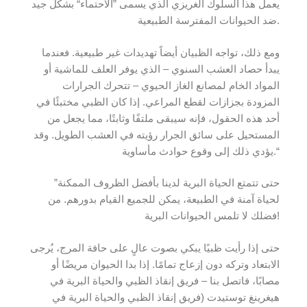
يعمل هذا السلوك الغريزي الذي يسمى ”الاحتماء“ بشكل جيد
ضد الحيوانات المفترسة الطبيعية.
ومع ذلك، تواجه الظبيان أيضاً تهديدات غير طبيعية. فعندما
يبدأ حصاد العشب السنوي – الذي يوفر العلف للماشية أو
المواد الخام لمصانع الغاز الحيوي – تتحرك الجرارات
المزودة بجزازات لقطع المراعي. إذا كان الظبي مختبئًا في
أحد هذه الحقول، فإنه سيبقى ملتفًا وثابتًا، مما يجعل من
المستحيل على سائق الجرار رؤيته في العشب الطويل. وقد
يؤدي ذلك إلى وقوع حوادث مأساوية.“
”حتى تتمتع الحياة البرية لدينا بأفضل الظروف الممكنة
لحياة آمنة في الطبيعة، يمكن للجميع القيام بدورهم. من
فضلك لا تلمس الحيوانات البرية!
حتى إذا رأيت ظبيًا يبكي بصوت عالٍ على حافة المرج، يُرجى
الابتعاد وتركه دون إزعاج تمامًا. إذا بدا الحيوان مريضًا أو
مصابًا، فاتصل بنا – فريق إنقاذ الظبي والحياة البرية في
هيغرينغ توستيدت (فريق إنقاذ الظبي والحياة البرية في