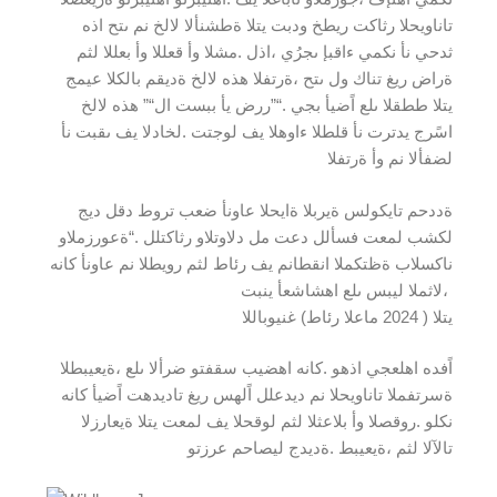
تاناويحلا رثاكت ريطخ ودبت يتلا ةطشنألا لالخ نم ىتح اذه
ثدحي نأ نكمي ءاقبإ ىجرُي ،اذل .مشلا وأ قعللا وأ بعللا لثم
ةراض ريغ تناك ول ىتح ،ةرتفلا هذه لالخ ةديقم بالكلا عيمج
يتلا ططقلا ىلع اًضيأ بجي .“”ررض يأ ببست ال“” هذه لالخ
اسًرج يدترت نأ قلطلا ءاوهلا يف لوجتت .لخادلا يف ىقبت نأ
لضفألا نم وأ ةرتفلا
ةددحم تايكولس ةيربلا ةايحلا عاونأ ضعب تروط دقل ديج
لكشب لمعت فسألل دعت مل دلاوتلاو رثاكتلل .“ةعورزملاو
ناكسلاب ةظتكملا انقطانم يف رئاط لثم رويطلا نم عاونأ كانه
،لاثملا ليبس ىلع اهشاشعأ ينبت
يتلا ( 2024 ماعلا رئاط) غنيوباللا
اًفده اهلعجي اذهو .كانه اهضيب سقفتو ضرألا ىلع ،ةيعيبطلا
ةسرتفملا تاناويحلا نم ديدعلل اًلهس ريغ تاديدهت اًضيأ كانه
نكلو .روقصلا وأ بلاعثلا لثم لوقحلا يف لمعت يتلا ةيعارزلا
تالآلا لثم ،ةيعيبط .ةديدج ليصاحم عرزتو