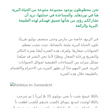
نحن محظوظون بوجود مجموعة متنوعة من الحياة البرية
هنا في نوردهايد. وللمساعدة في حمايتها، نريد أن
نشارككم رؤى من شأنها تعميق فهمكم لهذه الطبيعة
البرية والرائعة.
في الربيع، خاصة من مارس وحتى منتصف يوليو تقريبًا،
تكون الحياة البرية مليئة بالنشاط، حيث تنجب معظم
الحيوانات صغارها. وتُعرف هذه الفترة أيضًا بفترة التكاثر
والتفريخ ورعاية الصغار. ونظرًا لأننا نحن البشر قد ضيّقنا
بشكل متزايد من المساحات الطبيعية لموائل الحيوانات
البرية، فمن المهم جدًا أن نظهر المزيد من الاحترام والاهتمام
بالطبيعة خلال هذه الفترة.
بالكلا عيمج ىقبت نأ بجي ،ويلوي 15 ىلإ ليربأ 1 نم ةيرحب
بالكلا لوجتت امدنع .ينوناق لكشب ةديقم لكشب لطعت نأ
نكمي اهنإف ،جورملاو تاباغلا يف .اهتيبرتو اهتيبرتو ةريغصلا